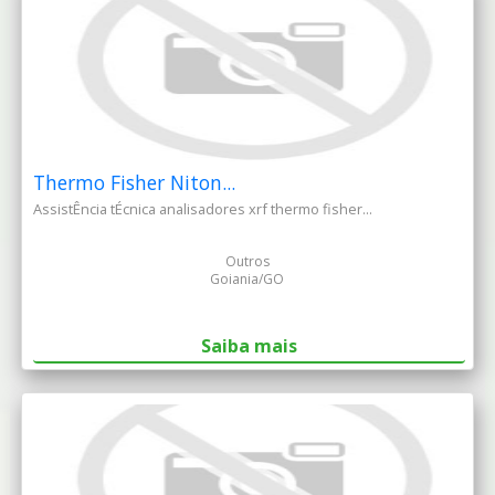
Thermo Fisher Niton...
AssistÊncia tÉcnica analisadores xrf thermo fisher...
Outros
Goiania/GO
Saiba mais