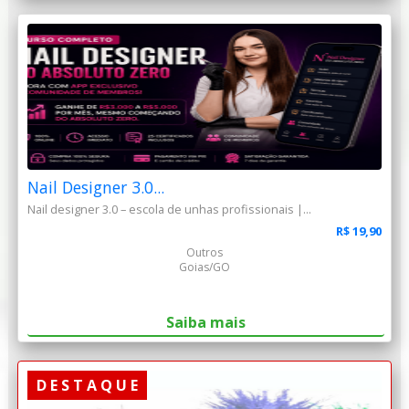
Nail Designer 3.0...
Nail designer 3.0 – escola de unhas profissionais |...
R$ 19,90
Outros
Goias/GO
Saiba mais
D E S T A Q U E