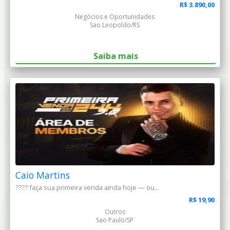
R$ 3.890,00
Negócios e Oportunidades
Sao Leopoldo/RS
Saiba mais
Caio Martins
???? faça sua primeira venda ainda hoje — ou...
R$ 19,90
Outros
Sao Paulo/SP