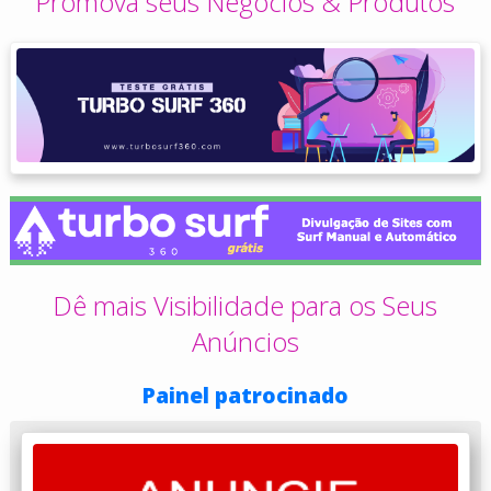
Promova seus Negócios & Produtos
Dê mais Visibilidade para os Seus
Anúncios
Painel patrocinado