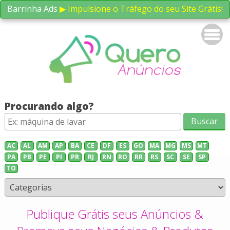
Barrinha Ads
▶ Impulsione o Tráfego do seu Site Grátis!
Procurando algo?
AC
AL
AM
AP
BA
CE
DF
ES
GO
MA
MG
MS
MT
PA
PB
PE
PI
PR
RJ
RN
RO
RR
RS
SC
SE
SP
TO
Publique Grátis seus Anúncios &