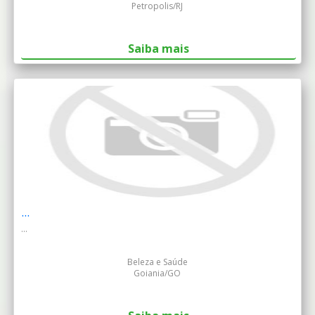
Petropolis/RJ
Saiba mais
...
...
Beleza e Saúde
Goiania/GO